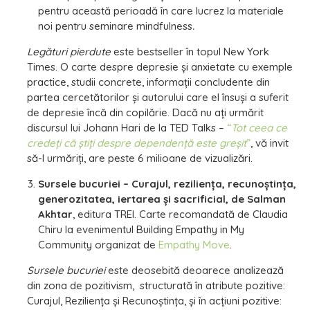
pentru această perioadă în care lucrez la materiale
noi pentru seminare mindfulness
.
Legături pierdute
este bestseller în topul New York
Times. O carte despre depresie şi anxietate cu exemple
practice, studii concrete, informaţii concludente din
partea cercetătorilor şi autorului care el însuşi a suferit
de depresie încă din copilărie. Dacă nu aţi urmărit
discursul lui Johann Hari de la TED Talks –
“
Tot ceea ce
credeţi că ştiţi despre dependenţă este greşit
”
, vă invit
să-l urmăriţi, are peste 6 milioane de vizualizări.
Sursele bucuriei – Curajul, rezilienţa, recunoştinţa,
generozitatea, iertarea şi sacrificial, de Salman
Akhtar
, editura TREI. Carte recomandată de Claudia
Chiru la evenimentul Building Empathy in My
Community organizat de
Empathy Move
.
Sursele bucuriei
este deosebită deoarece analizează
din zona de pozitivism, structurată în atribute pozitive:
Curajul, Rezilienţa şi Recunoştinţa, şi în acţiuni pozitive: