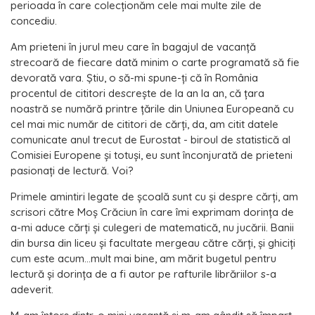
perioada în care colecţionăm cele mai multe zile de
concediu.
Am prieteni în jurul meu care în bagajul de vacanţă
strecoară de fiecare dată minim o carte programată să fie
devorată vara. Ştiu, o să-mi spune-ţi că în România
procentul de cititori descreşte de la an la an, că ţara
noastră se numără printre țările din Uniunea Europeană cu
cel mai mic număr de cititori de cărți, da, am citit datele
comunicate anul trecut de Eurostat - biroul de statistică al
Comisiei Europene şi totuşi, eu sunt înconjurată de prieteni
pasionaţi de lectură. Voi?
Primele amintiri legate de şcoală sunt cu şi despre cărţi, am
scrisori către Moş Crăciun în care îmi exprimam dorinţa de
a-mi aduce cărţi şi culegeri de matematică, nu jucării. Banii
din bursa din liceu şi facultate mergeau către cărţi, şi ghiciţi
cum este acum…mult mai bine, am mărit bugetul pentru
lectură şi dorinţa de a fi autor pe rafturile librăriilor s-a
adeverit.