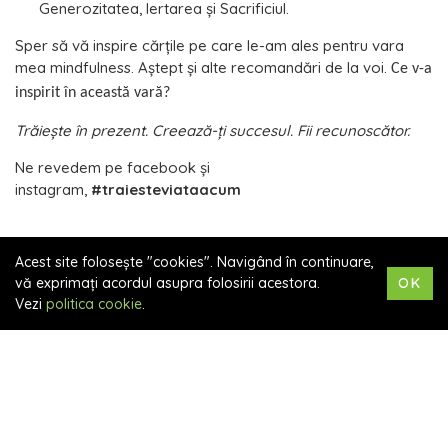
Generozitatea, Iertarea şi Sacrificiul.
Sper să vă inspire cărţile pe care le-am ales pentru vara
mea mindfulness. Aştept şi alte recomandări de la voi.
Ce v-a
inspirit în această vară?
Trăieşte în prezent. Creează-ţi succesul. Fii recunoscător.
Ne revedem pe facebook şi
instagram,
#traiesteviataacum
Acest site folosește "cookies". Navigând în continuare,
vă exprimați acordul asupra folosirii acestora.
OK
"Sunt
trainer, formator și coach
cu o
Vezi
politica cookie
.
experiență de peste 16 ani, timp în care
am contribuit la dezvoltarea profesională
și personală a oamenilor. Am început ca
trainer în domeniul vânzărilor și al
asigurărilor de viață, iar ulterior mi-am
urmat pasiunea pentru mindfulness,
finalizând cursuri acreditate în acest