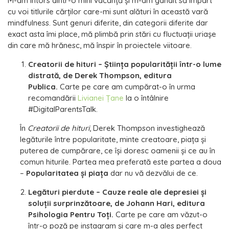
M-am întors dintr-o mini vacanţă şi m-am gândit să împart
cu voi titlurile cărţilor care-mi sunt alături în această vară
mindfulness. Sunt genuri diferite, din categorii diferite dar
exact asta îmi place, mă plimbă prin stări cu fluctuaţii uriaşe
din care mă hrănesc, mă înspir în proiectele viitoare.
Creatorii de hituri – Ştiinţa popularităţii într-o lume
distrată, de Derek Thompson, editura
Publica.
Carte pe care am cumpărat-o în urma
recomandării
Livianei Ţane
la o întâlnire
#DigitalParentsTalk.
În
Creatorii de hituri
, Derek Thompson investighează
legăturile între popularitate, minte creatoare, piaţa şi
puterea de cumpărare, ce îşi doresc oamenii şi ce au în
comun hiturile. Partea mea preferată este partea a doua
–
Popularitatea şi piaţa
dar nu vă dezvălui de ce.
Legături pierdute – Cauze reale ale depresiei şi
soluţii surprinzătoare, de Johann Hari, editura
Psihologia Pentru Toţi.
Carte pe care am văzut-o
într-o poză pe instagram şi care m-a ales perfect