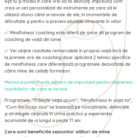
ești tu și modul în care vrei să te dezvolți. Împreună vom
crea un set personalizat de instrumente pe care să le
utilizezi atunci când ai nevoie de ele, în momentele de
dificultate și pentru a preveni situațiile stresante în viitor.
✅ Mindfulness coaching este diferit de orice alt program de
coaching de viață din lume.
✅ Vei obține rezultate remarcabile în propria viață încă de
la primele ore de coaching doar aplicând 2 tehnici specifice
de mindfulness care diferențiază programele dezvoltate de
către mine de ceilalți formatori.
Mentorul potrivit este extrem de important pentru obținerea
rezultatelor de care ai nevoie.
Programele
"Trăieşte viaţa acum", "Mindfulness în viaţa ta",
"Cum îmi încep ziua"
se bazează pe cunoștințele, distincțiile
și strategiile obținute în urma practicii și experienței
acumulate de-a lungul a peste 11 ani.
Care sunt beneficiile sesiunilor alături de mine