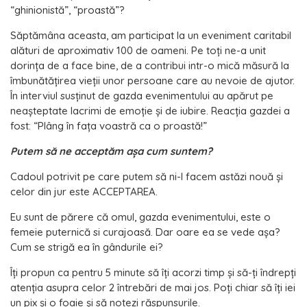
“ghinionistă”, “proastă”?
Săptămâna aceasta, am participat la un eveniment caritabil
alături de aproximativ 100 de oameni. Pe toți ne-a unit
dorința de a face bine, de a contribui intr-o mică măsură la
îmbunătățirea vieții unor persoane care au nevoie de ajutor.
În interviul susținut de gazda evenimentului au apărut pe
neașteptate lacrimi de emoție și de iubire. Reacția gazdei a
fost: “Plâng în fața voastră ca o proastă!”
Putem să ne acceptăm așa cum suntem?
Cadoul potrivit pe care putem să ni-l facem astăzi nouă și
celor din jur este ACCEPTAREA.
Eu sunt de părere că omul, gazda evenimentului, este o
femeie puternică si curajoasă. Dar oare ea se vede așa?
Cum se strigă ea în gândurile ei?
Îți propun ca pentru 5 minute să îți acorzi timp și să-ți îndrepți
atenția asupra celor 2 întrebări de mai jos. Poți chiar să îți iei
un pix și o foaie și să notezi răspunsurile.