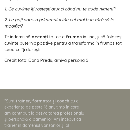
1. Ce cuvinte îți rostești atunci când nu te aude nimeni?
2. Le poți adresa prietenului tău cel mai bun fără să le
modifici?
Te îndemn să
accepți
tot ce e
frumos
în tine, și să folosești
cuvinte puternic pozitive pentru a transforma în frumos tot
ceea ce îți dorești.
Credit foto: Dana Predu, arhivă personală
"Sunt
trainer, formator și coach
cu o
experiență de peste 16 ani, timp în care
am contribuit la dezvoltarea profesională
și personală a oamenilor. Am început ca
trainer în domeniul vânzărilor și al