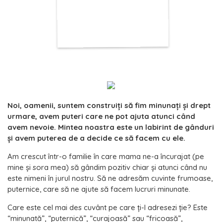
Noi, oamenii, suntem construiți să fim minunați și drept
urmare, avem puteri care ne pot ajuta atunci când
avem nevoie. Mintea noastra este un labirint de gânduri
și avem puterea de a decide ce să facem cu ele.
Am crescut într-o familie în care mama ne-a încurajat (pe
mine și sora mea) să gândim pozitiv chiar și atunci când nu
este nimeni în jurul nostru. Să ne adresăm cuvinte frumoase,
puternice, care să ne ajute să facem lucruri minunate.
Care este cel mai des cuvânt pe care ți-l adresezi ție? Este
“minunată”, “puternică”, “curajoasă” sau “fricoasă”,