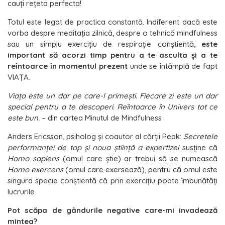
cauţi reţeta perfecta!
Totul este legat de practica constantă. Indiferent dacă este
vorba despre meditația zilnică, despre o tehnică mindfulness
sau un simplu exerciţiu de respiraţie conştientă,
este
important să acorzi timp pentru a te asculta şi a te
reîntoarce în momentul prezent
unde se întâmplă de fapt
VIAŢA.
Viața este un dar pe care-l primeşti. Fiecare zi este un dar
special pentru a te descoperi. Reȋntoarce ȋn Univers tot ce
este bun.
– din cartea Minutul de Mindfulness
Anders Ericsson, psiholog şi coautor al cărții Peak:
Secretele
performanței de top şi noua ştiință a expertizei
susține că
Homo sapiens
(omul care ştie) ar trebui să se numească
Homo exercens
(omul care exersează), pentru că omul este
singura specie conştientă că prin exercițiu poate ȋmbunătăți
lucrurile.
Pot scăpa de gândurile negative care-mi invadează
mintea?