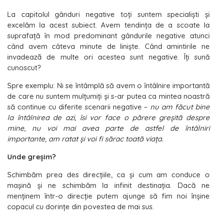
La capitolul gânduri negative toţi suntem specialişti şi
excelăm la acest subiect. Avem tendinţa de a scoate la
suprafaţă în mod predominant gândurile negative atunci
când avem câteva minute de linişte. Când amintirile ne
invadeazã de multe ori acestea sunt negative. Îți sună
cunoscut?
Spre exemplu: Ni se întâmplă să avem o întâlnire importantă
de care nu suntem mulţumiţi şi s-ar putea ca mintea noastră
să continue cu diferite scenarii negative –
nu am făcut bine
la întâlnirea de azi, îsi vor face o părere greşită despre
mine, nu voi mai avea parte de astfel de întâlniri
importante, am ratat şi voi fi sărac toată viaţa.
Unde greşim?
Schimbăm prea des direcțiile, ca şi cum am conduce o
maşină şi ne schimbăm la infinit destinația. Dacă ne
menținem ȋntr-o direcție putem ajunge să fim noi ȋnşine
copacul cu dorințe din povestea de mai sus.