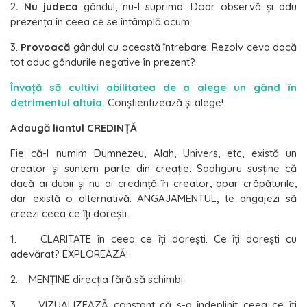
2
. Nu judeca
gândul, nu-l suprima. Doar observă şi adu
prezenţa în ceea ce se întâmplă acum.
3.
Provoacă
gândul cu această întrebare: Rezolv ceva dacă
tot aduc gândurile negative în prezent?
Învață să cultivi abilitatea de a alege un gând în
detrimentul altuia.
Conştientizează şi alege!
Adaugă liantul CREDINŢĂ
Fie că-l numim Dumnezeu, Alah, Univers, etc, există un
creator şi suntem parte din creație. Sadhguru susține că
dacă ai dubii şi nu ai credință ȋn creator, apar crăpăturile,
dar există o alternativă: ANGAJAMENTUL, te angajezi să
creezi ceea ce ȋți doreşti.
1. CLARITATE ȋn ceea ce ȋți doreşti. Ce ȋți doreşti cu
adevărat? EXPLOREAZĂ!
2. MENŢINE direcția fără să schimbi.
3. VIZUALIZEAZĂ constant că s-a ȋndeplinit ceea ce ȋți