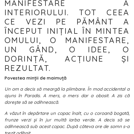
MANIFESTARE A
INTERIORULUI. TOT CEEA
CE VEZI PE PĂMÂNT A
ȊNCEPUT INIȚIAL ȊN MINTEA
OMULUI, O MANIFESTARE,
UN GÂND, O IDEE, O
DORINȚĂ, ACȚIUNE ŞI
REZULTAT.
Povestea minții de maimuță
Un om a decis să meargă la plimbare. Ȋn mod accidental a
ajuns ȋn Paradis. A mers, a mers dar a obosit. A zis că
doreşte să se odihnească.
A văzut ȋn depărtare un copac ȋnalt, cu o coroană bogată,
frunze verzi şi ȋn jur multă iarba verde. A decis să se
odihnească sub acest copac. După câteva ore de somn s-a
trezit odihnit.