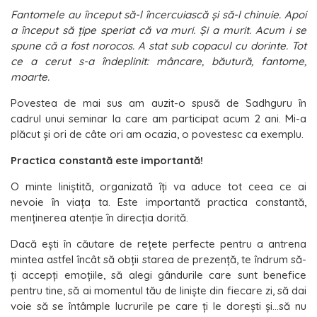
Fantomele au ȋnceput să-l ȋncercuiască şi să-l chinuie. Apoi
a ȋnceput să țipe speriat că va muri. Şi a murit. Acum i se
spune că a fost norocos. A stat sub copacul cu dorinte. Tot
ce a cerut s-a ȋndeplinit: mâncare, băutură, fantome,
moarte.
Povestea de mai sus am auzit-o spusă de Sadhguru ȋn
cadrul unui seminar la care am participat acum 2 ani. Mi-a
plăcut și ori de câte ori am ocazia, o povestesc ca exemplu.
Practica constantă este importantă!
O minte liniştită, organizată ȋți va aduce tot ceea ce ai
nevoie ȋn viața ta. Este importantă practica constantă,
menținerea atenție ȋn direcția dorită.
Dacă eşti în căutare de reţete perfecte pentru a antrena
mintea astfel încât să obţii starea de prezenţă, te îndrum să-
ţi accepţi emoţiile, să alegi gândurile care sunt benefice
pentru tine, să ai momentul tău de linişte din fiecare zi, să dai
voie să se întâmple lucrurile pe care ţi le doreşti şi…să nu