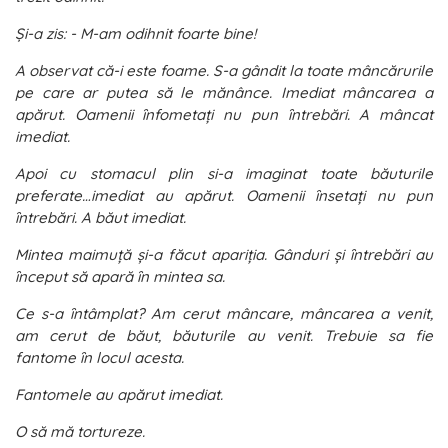
Şi-a zis: - M-am odihnit foarte bine!
A observat că-i este foame. S-a gândit la toate mâncărurile
pe care ar putea să le mănânce. Imediat mâncarea a
apărut. Oamenii ȋnfometați nu pun ȋntrebări. A mâncat
imediat.
Apoi cu stomacul plin si-a imaginat toate băuturile
preferate…imediat au apărut. Oamenii ȋnsetați nu pun
ȋntrebări. A băut imediat.
Mintea maimuță şi-a făcut apariția. Gânduri şi ȋntrebări au
ȋnceput să apară ȋn mintea sa.
Ce s-a ȋntâmplat? Am cerut mâncare, mâncarea a venit,
am cerut de băut, băuturile au venit. Trebuie sa fie
fantome ȋn locul acesta.
Fantomele au apărut imediat.
O să mă tortureze.