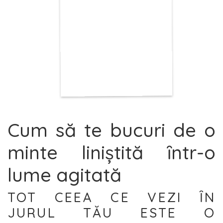
Cum să te bucuri de o
minte liniştită ȋntr-o
lume agitată
TOT CEEA CE VEZI ȊN
JURUL TĂU ESTE O