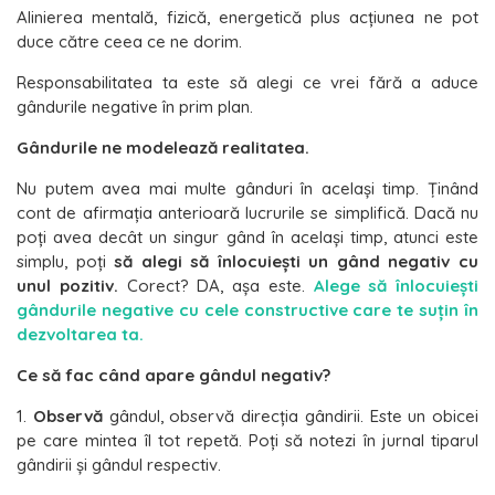
Alinierea mentală, fizică, energetică plus acțiunea ne pot
duce către ceea ce ne dorim.
Responsabilitatea ta este să alegi ce vrei fără a aduce
gândurile negative în prim plan.
Gândurile ne modelează realitatea.
Nu putem avea mai multe gânduri în același timp. Ținând
cont de afirmația anterioară lucrurile se simplifică. Dacă nu
poți avea decât un singur gând în același timp, atunci este
simplu, poți
să alegi să înlocuiești un gând negativ cu
unul pozitiv.
Corect? DA, așa este.
Alege să înlocuiești
gândurile negative cu cele constructive care te suțin în
dezvoltarea ta.
Ce să fac când apare gândul negativ?
1.
Observă
gândul, observă direcţia gândirii. Este un obicei
pe care mintea îl tot repetă. Poţi să notezi în jurnal tiparul
gândirii şi gândul respectiv.